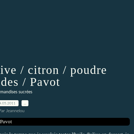
ive / citron / poudre
des / Pavot
mandises sucrées
4.05.2011
…
Par Jeannelou