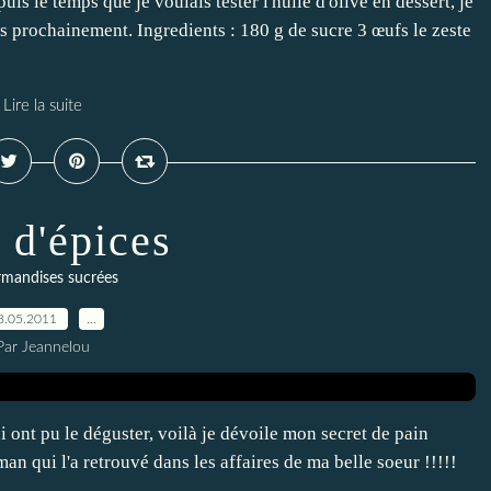
uis le temps que je voulais tester l'huile d'olive en dessert, je
ès prochainement. Ingredients : 180 g de sucre 3 œufs le zeste
Lire la suite
 d'épices
mandises sucrées
8.05.2011
…
Par Jeannelou
ont pu le déguster, voilà je dévoile mon secret de pain
aman qui l'a retrouvé dans les affaires de ma belle soeur !!!!!