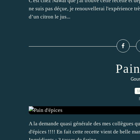
C'est chez Nawal que j'ai trouvé cette recette et dep
ne suis pas déçue, je renouvellerai l'expérience tr
d’un citron le jus...
Pain
Gour
1
A la demande quasi générale des mes collègues qui 
d'épices !!!! En fait cette recette vient de belle m
Ingrédients : 3 tasses de farine...